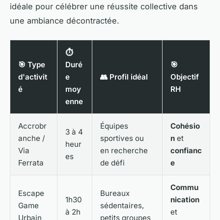
idéale pour célébrer une réussite collective dans
une ambiance décontractée.
⏱
🎯 Type
Duré
🎯
d'activit
e
👥 Profil idéal
Objectif
é
moy
RH
enne
Accrobr
Équipes
Cohésio
3 à 4
anche /
sportives ou
n
et
heur
Via
en recherche
confianc
es
Ferrata
de défi
e
Commu
Escape
Bureaux
1h30
nication
Game
sédentaires,
à 2h
et
Urbain
petits groupes