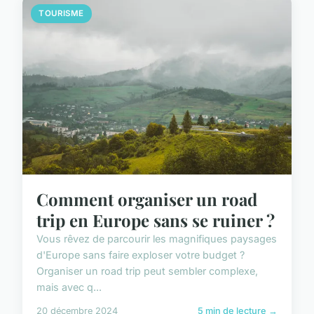
TOURISME
Comment organiser un road
trip en Europe sans se ruiner ?
Vous rêvez de parcourir les magnifiques paysages
d'Europe sans faire exploser votre budget ?
Organiser un road trip peut sembler complexe,
mais avec q...
20 décembre 2024
5 min de lecture →