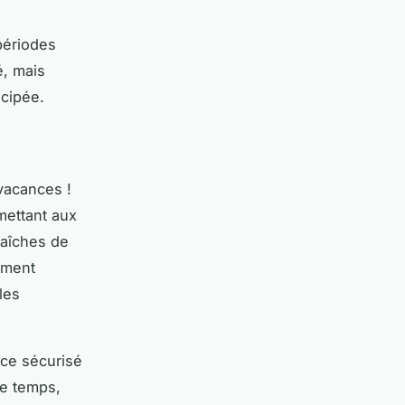
 périodes
é, mais
icipée.
vacances !
mettant aux
raîches de
ement
les
ace sécurisé
ce temps,