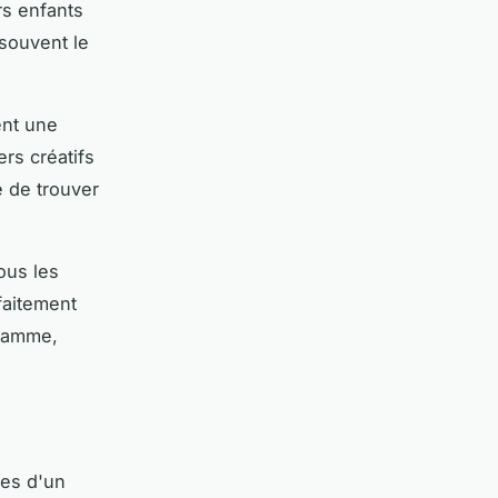
rs enfants
souvent le
ent une
ers créatifs
 de trouver
ous les
faitement
 gamme,
tes d'un