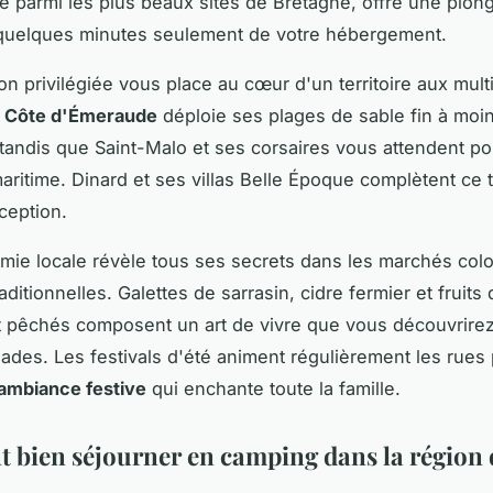
sée parmi les plus beaux sites de Bretagne, offre une plo
à quelques minutes seulement de votre hébergement.
on privilégiée vous place au cœur d'un territoire aux mult
a
Côte d'Émeraude
déploie ses plages de sable fin à moi
 tandis que Saint-Malo et ses corsaires vous attendent p
ritime. Dinard et ses villas Belle Époque complètent ce 
ception.
mie locale révèle tous ses secrets dans les marchés colo
aditionnelles. Galettes de sarrasin, cidre fermier et fruits
 pêchés composent un art de vivre que vous découvrirez 
des. Les festivals d'été animent régulièrement les rues
ambiance festive
qui enchante toute la famille.
bien séjourner en camping dans la région