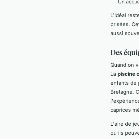
Un accuei
L'idéal res
prisées. Ce
aussi souv
Des équi
Quand on vo
La
piscine 
enfants de 
Bretagne. C
l'expérienc
caprices mé
L'aire de j
où ils peuv