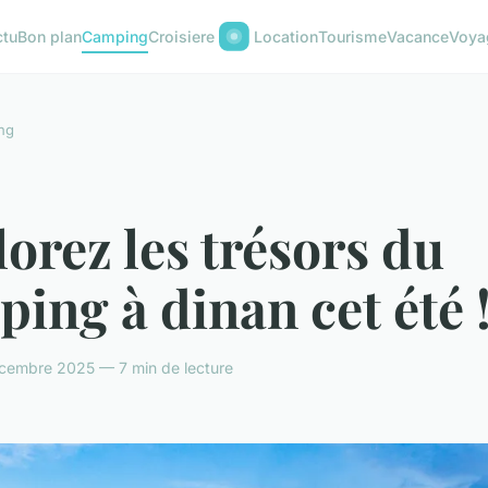
ctu
Bon plan
Camping
Croisiere
Location
Tourisme
Vacance
Voya
ng
orez les trésors du
ing à dinan cet été 
cembre 2025 — 7 min de lecture