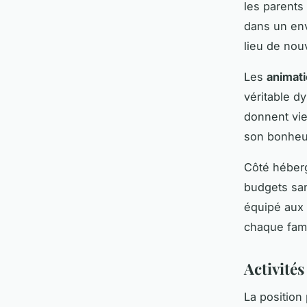
les parents
dans un en
lieu de nou
Les
animati
véritable d
donnent vie
son bonheu
Côté héberg
budgets san
équipé aux
chaque fami
Activité
La position