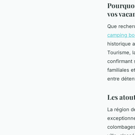
Pourquoi
vos vacan
Que recher
camping bo
historique 
Tourisme, l
confirmant 
familiales e
entre déten
Les atou
La région d
exceptionne
colombages 