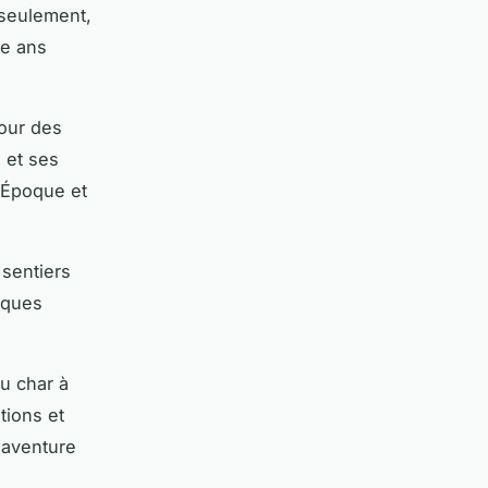
seulement,
le ans
pour des
s et ses
e Époque et
 sentiers
iques
ou char à
tions et
 aventure