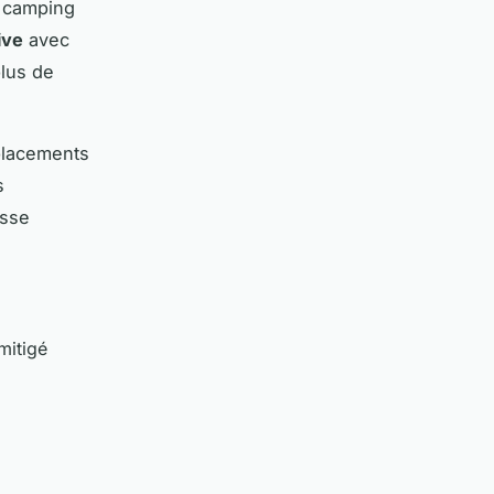
e camping
ive
avec
plus de
placements
s
asse
mitigé