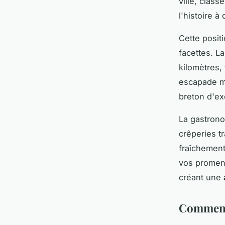
ville, clas
l'histoire 
Cette positi
facettes. L
kilomètres,
escapade ma
breton d'ex
La gastrono
crêperies tr
fraîchement
vos promena
créant une
Comment 