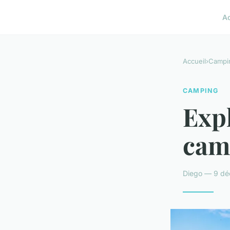
A
Accueil
›
Campi
CAMPING
Expl
camp
Diego — 9 dé