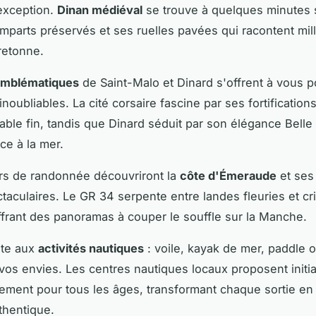
'exception.
Dinan médiéval
se trouve à quelques minutes 
mparts préservés et ses ruelles pavées qui racontent mil
bretonne.
emblématiques
de Saint-Malo et Dinard s'offrent à vous 
noubliables. La cité corsaire fascine par ses fortification
able fin, tandis que Dinard séduit par son élégance Bell
ace à la mer.
rs de randonnée découvriront la
côte d'Émeraude
et ses
ctaculaires. Le GR 34 serpente entre landes fleuries et cr
ffrant des panoramas à couper le souffle sur la Manche.
ite aux
activités nautiques
: voile, kayak de mer, paddle 
 vos envies. Les centres nautiques locaux proposent initia
ement pour tous les âges, transformant chaque sortie en
thentique.