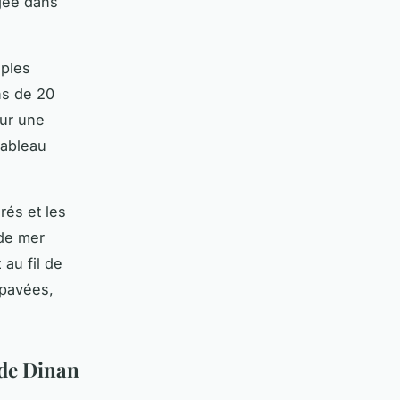
ngée dans
iples
ns de 20
our une
tableau
rés et les
 de mer
au fil de
 pavées,
 de Dinan