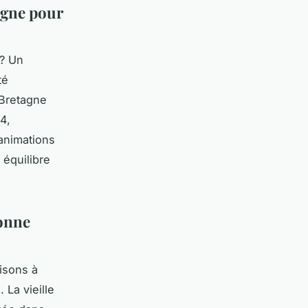
agne pour
 ? Un
té
 Bretagne
4,
 animations
 équilibre
tonne
isons à
 La vieille