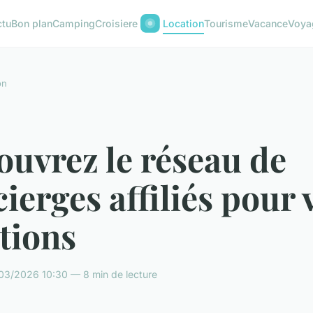
ctu
Bon plan
Camping
Croisiere
Location
Tourisme
Vacance
Voya
on
uvrez le réseau de
ierges affiliés pour 
tions
/03/2026 10:30 — 8 min de lecture