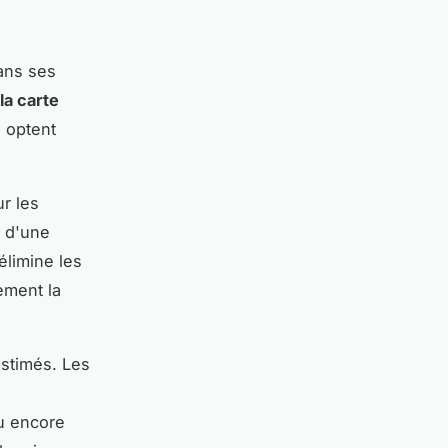
dans ses
la carte
s optent
r les
z d'une
élimine les
ement la
stimés. Les
ou encore