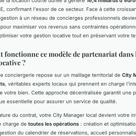
e la location courte durée a généré
16,4 milliards d'euro
EE, confirmant l'essor de ce secteur. Face à cette croissa
 gestion à un réseau de concierges professionnels devien
 pour maximiser vos revenus sans contraintes opérationne
imiser votre gestion locative tout en préservant votre t
fonctionne ce modèle de partenariat dans 
ocative ?
e conciergerie repose sur un maillage territorial de
City 
ts
, véritables experts locaux qui prennent en charge l'int
de votre bien. Cette approche décentralisée garantit une p
e essentielle pour assurer un service de qualité.
ature du contrat, votre City Manager local devient votre in
se charge de
toutes les opérations
: création et optimisati
estion du calendrier de réservations, accueil personnali