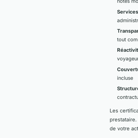
notes mo
Services
administ
Transpar
tout com
Réactivi
voyageu
Couvert
incluse
Structur
contractu
Les certific
prestataire.
de votre act