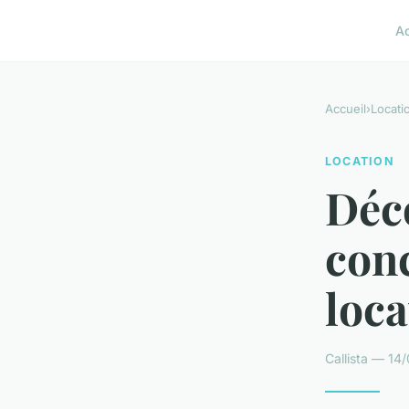
A
Accueil
›
Locati
LOCATION
Déco
conc
loca
Callista — 14