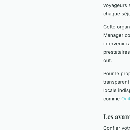
voyageurs a
chaque séjo
Cette organ
Manager con
intervenir 
prestataire
out.
Pour le prop
transparent
locale indi
comme
Oui
Les avan
Confier vot