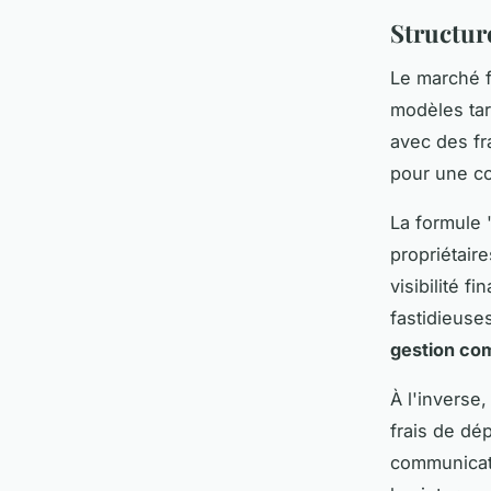
Structure
Le marché f
modèles tar
avec des fr
pour une co
La formule 
propriétair
visibilité 
fastidieuse
gestion co
À l'inverse
frais de dé
communicati