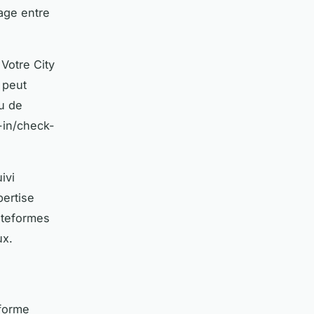
age entre
Votre City
 peut
au de
-in/check-
ivi
pertise
lateformes
ux.
forme