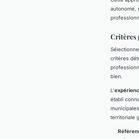
autonome, 
professionn
Critères 
Sélectionne
critères dé
professionn
bien.
L'
expérienc
établi conn
municipales
territoriale
Référenc