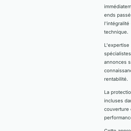
immédiateme
ends passés
l'intégrali
technique.
L'expertise
spécialistes
annonces su
connaissanc
rentabilité.
La protecti
incluses da
couverture 
performance
Cette appro