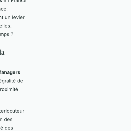
s
en France
nce,
t un levier
lles.
emps ?
la
Managers
égralité de
roximité
terlocuteur
on des
sé des