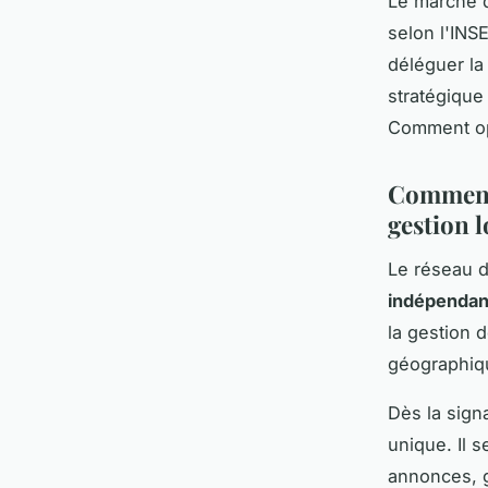
Le marché d
selon l'INS
déléguer la
stratégique
Comment opt
Comment 
gestion l
Le réseau d
indépendan
la gestion 
géographiqu
Dès la sign
unique. Il 
annonces, g