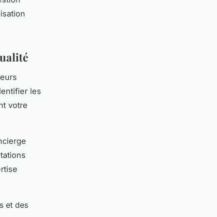
isation
ualité
ieurs
ntifier les
t votre
ncierge
tations
rtise
s et des