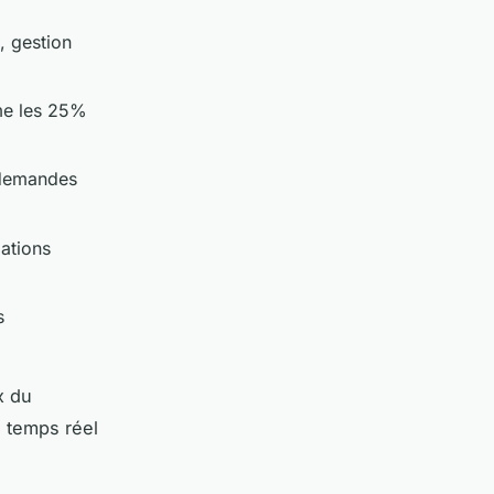
, gestion
me les 25%
t demandes
dations
s
x du
n temps réel