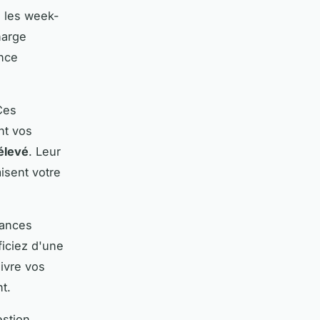
u les week-
harge
ance
Ces
nt vos
élevé
. Leur
isent votre
rances
ficiez d'une
ivre vos
t.
estion